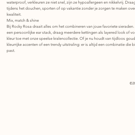
waterproof, verkleuren ze niet snel, zijn ze hypoallergeen en nikkelvrij. Draa
tijdens het douchen, sporten of op vakantie zonder je zorgen te maken ove
kwaliteit.
Mix, match & shine
Bij Rocky Rosa draait alles om het combineren van jouw favoriete sieraden.
een persoonlijke ear stack, draag meerdere kettingen als layered look of v
kleur toe met onze speelse kralencollectie. Of je nu houdt van tijdloos goud
kleurrijke accenten of een trendy uitstraling: er is altijd een combinatie die bi
past.
©2