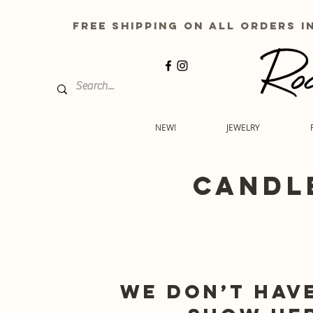
free shipping on all order
NEW!
JEWELRY
candl
We don’t hav