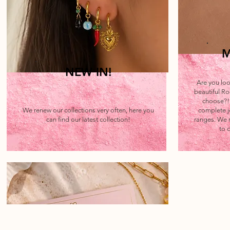
M
NEW IN!
Are you loo
beautiful Ro
choose?! 
We renew our collections very often, here you
complete je
can find our latest collection!
ranges. We r
to 