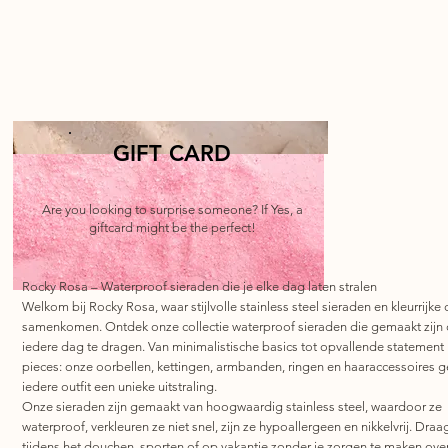
GIFT CARD
Are you looking to surprise someone? If Yes, a
giftcard might be the perfect!
Rocky Rosa – Waterproof sieraden die je elke dag laten stralen
Welkom bij Rocky Rosa, waar stijlvolle stainless steel sieraden en kleurrijke 
samenkomen. Ontdek onze collectie waterproof sieraden die gemaakt zijn
iedere dag te dragen. Van minimalistische basics tot opvallende statement
pieces: onze oorbellen, kettingen, armbanden, ringen en haaraccessoires 
iedere outfit een unieke uitstraling.
Onze sieraden zijn gemaakt van hoogwaardig stainless steel, waardoor ze
waterproof, verkleuren ze niet snel, zijn ze hypoallergeen en nikkelvrij. Draa
tijdens het douchen, sporten of op vakantie zonder je zorgen te maken ove