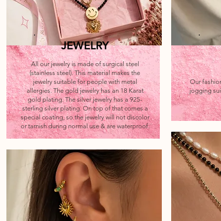
JEWELRY
All our jewelry is made of surgical steel
(stainless steel). This material makes the
jewelry suitable for people with metal
Our fashion
allergies. The gold jewelry has an 18 Karat
jogging sui
gold plating. The silver jewelry has a 925-
sterling silver plating. On top of that comes a
special coating, so the jewelry will not discolor
or tarnish during normal use & are waterproof.