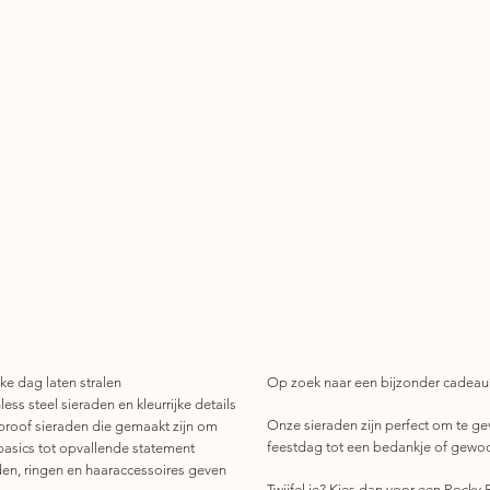
ke dag laten stralen
Op zoek naar een bijzonder cadeau
ess steel sieraden en kleurrijke details
Onze sieraden zijn perfect om te ge
roof sieraden die gemaakt zijn om
feestdag tot een bedankje of gewo
basics tot opvallende statement
den, ringen en haaraccessoires geven
Twijfel je? Kies dan voor een Rocky R