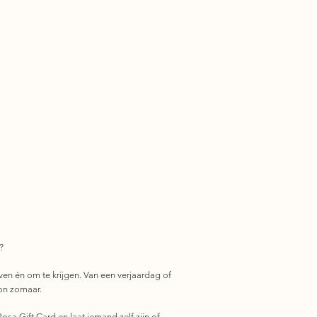
?
ven én om te krijgen. Van een verjaardag of
on zomaar.
osa Gift Card en laat iemand zelf zijn of