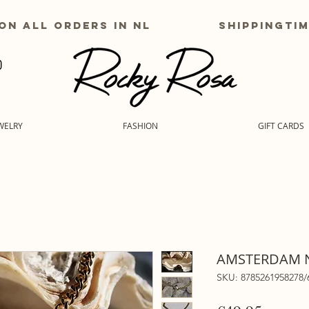
g on all orders in nl shippingtime
WELRY
FASHION
GIFT CARDS
AMSTERDAM 
SKU: 8785261958278/