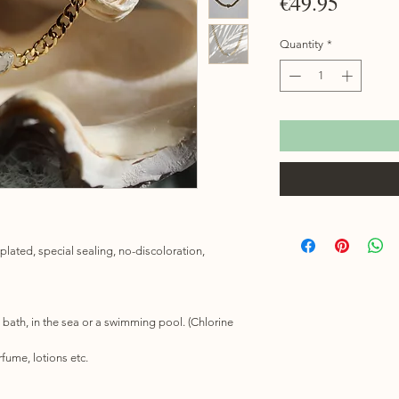
Price
€49.95
Quantity
*
 plated, special sealing, no-discoloration,
 bath, in the sea or a swimming pool. (Chlorine
fume, lotions etc.