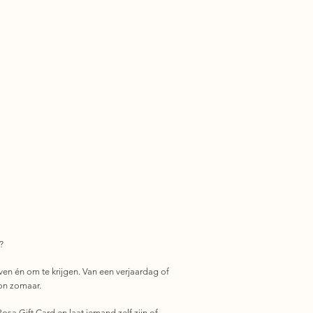
?
ven én om te krijgen. Van een verjaardag of
on zomaar.
osa Gift Card en laat iemand zelf zijn of