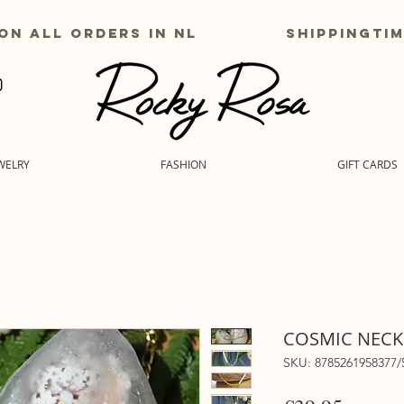
g on all orders in nl shippingtime
WELRY
FASHION
GIFT CARDS
COSMIC NECK
SKU: 8785261958377/