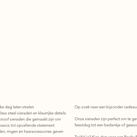
ke dag laten stralen
Op zoek naar een bijzonder cadeau
ess steel sieraden en kleurrijke details
Onze sieraden zijn perfect om te ge
roof sieraden die gemaakt zijn om
feestdag tot een bedankje of gewo
basics tot opvallende statement
den, ringen en haaraccessoires geven
Twijfel je? Kies dan voor een Rocky R