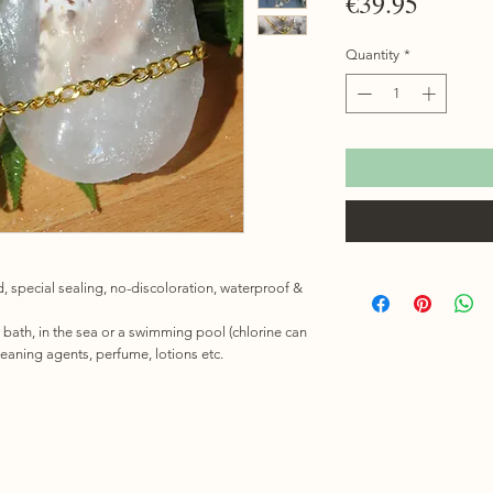
Price
€39.95
Quantity
*
d, special sealing, no-discoloration, waterproof &
n bath, in the sea or a swimming pool (chlorine can
cleaning agents, perfume, lotions etc.