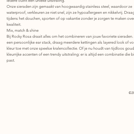
iedere outfit een unieke uitstraling.
Onze sieraden zijn gemaakt van hoogwaardig stainless steel, waardoor ze
waterproof, verkleuren ze niet snel, zijn ze hypoallergeen en nikkelvrij. Draa
tijdens het douchen, sporten of op vakantie zonder je zorgen te maken ove
kwaliteit.
Mix, match & shine
Bij Rocky Rosa draait alles om het combineren van jouw favoriete sieraden.
een persoonlijke ear stack, draag meerdere kettingen als layered look of v
kleur toe met onze speelse kralencollectie. Of je nu houdt van tijdloos goud
kleurrijke accenten of een trendy uitstraling: er is altijd een combinatie die bi
past.
©2