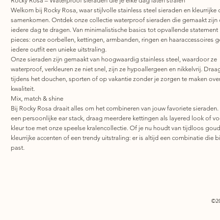
Rocky Rosa – Waterproof sieraden die je elke dag laten stralen
Welkom bij Rocky Rosa, waar stijlvolle stainless steel sieraden en kleurrijke 
samenkomen. Ontdek onze collectie waterproof sieraden die gemaakt zijn
iedere dag te dragen. Van minimalistische basics tot opvallende statement
pieces: onze oorbellen, kettingen, armbanden, ringen en haaraccessoires 
iedere outfit een unieke uitstraling.
Onze sieraden zijn gemaakt van hoogwaardig stainless steel, waardoor ze
waterproof, verkleuren ze niet snel, zijn ze hypoallergeen en nikkelvrij. Draa
tijdens het douchen, sporten of op vakantie zonder je zorgen te maken ove
kwaliteit.
Mix, match & shine
Bij Rocky Rosa draait alles om het combineren van jouw favoriete sieraden.
een persoonlijke ear stack, draag meerdere kettingen als layered look of v
kleur toe met onze speelse kralencollectie. Of je nu houdt van tijdloos goud
kleurrijke accenten of een trendy uitstraling: er is altijd een combinatie die bi
past.
©2