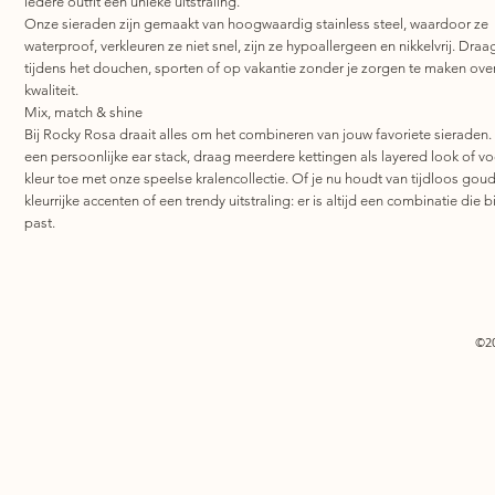
iedere outfit een unieke uitstraling.
Onze sieraden zijn gemaakt van hoogwaardig stainless steel, waardoor ze
waterproof, verkleuren ze niet snel, zijn ze hypoallergeen en nikkelvrij. Draa
tijdens het douchen, sporten of op vakantie zonder je zorgen te maken ove
kwaliteit.
Mix, match & shine
Bij Rocky Rosa draait alles om het combineren van jouw favoriete sieraden.
een persoonlijke ear stack, draag meerdere kettingen als layered look of v
kleur toe met onze speelse kralencollectie. Of je nu houdt van tijdloos goud
kleurrijke accenten of een trendy uitstraling: er is altijd een combinatie die bi
past.
©2