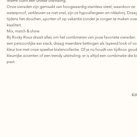
iedere outfit een unieke uitstraling.
Onze sieraden zijn gemaakt van hoogwaardig stainless steel, waardoor ze
waterproof, verkleuren ze niet snel, zijn ze hypoallergeen en nikkelvrij. Draa
tijdens het douchen, sporten of op vakantie zonder je zorgen te maken ove
kwaliteit.
Mix, match & shine
Bij Rocky Rosa draait alles om het combineren van jouw favoriete sieraden.
een persoonlijke ear stack, draag meerdere kettingen als layered look of v
kleur toe met onze speelse kralencollectie. Of je nu houdt van tijdloos goud
kleurrijke accenten of een trendy uitstraling: er is altijd een combinatie die bi
past.
©2