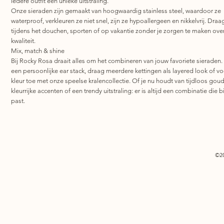
iedere outfit een unieke uitstraling.
Onze sieraden zijn gemaakt van hoogwaardig stainless steel, waardoor ze
waterproof, verkleuren ze niet snel, zijn ze hypoallergeen en nikkelvrij. Draa
tijdens het douchen, sporten of op vakantie zonder je zorgen te maken ove
kwaliteit.
Mix, match & shine
Bij Rocky Rosa draait alles om het combineren van jouw favoriete sieraden.
een persoonlijke ear stack, draag meerdere kettingen als layered look of v
kleur toe met onze speelse kralencollectie. Of je nu houdt van tijdloos goud
kleurrijke accenten of een trendy uitstraling: er is altijd een combinatie die bi
past.
©2