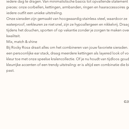
iedere dag te dragen. Van minimalistische basics tot opvallende statement
pieces: onze oorbellen, kettingen, armbanden, ringen en haaraccessoires 
iedere outfit een unieke uitstraling.
Onze sieraden zijn gemaakt van hoogwaardig stainless steel, waardoor ze
waterproof, verkleuren ze niet snel, zijn ze hypoallergeen en nikkelvrij. Draa
tijdens het douchen, sporten of op vakantie zonder je zorgen te maken ove
kwaliteit.
Mix, match & shine
Bij Rocky Rosa draait alles om het combineren van jouw favoriete sieraden.
een persoonlijke ear stack, draag meerdere kettingen als layered look of v
kleur toe met onze speelse kralencollectie. Of je nu houdt van tijdloos goud
kleurrijke accenten of een trendy uitstraling: er is altijd een combinatie die bi
past.
©2