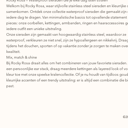
Rocky Rosa – Waterproof sieraden die je elke dag laten stralen
Welkom bij Rocky Rosa, waar stijlvolle stainless steel sieraden en kleurrijke 
samenkomen. Ontdek onze collectie waterproof sieraden die gemaakt zijn
iedere dag te dragen. Van minimalistische basics tot opvallende statement
pieces: onze oorbellen, kettingen, armbanden, ringen en haaraccessoires 
iedere outfit een unieke uitstraling.
Onze sieraden zijn gemaakt van hoogwaardig stainless steel, waardoor ze
waterproof, verkleuren ze niet snel, zijn ze hypoallergeen en nikkelvrij. Draa
tijdens het douchen, sporten of op vakantie zonder je zorgen te maken ove
kwaliteit.
Mix, match & shine
Bij Rocky Rosa draait alles om het combineren van jouw favoriete sieraden.
een persoonlijke ear stack, draag meerdere kettingen als layered look of v
kleur toe met onze speelse kralencollectie. Of je nu houdt van tijdloos goud
kleurrijke accenten of een trendy uitstraling: er is altijd een combinatie die bi
past.
©2