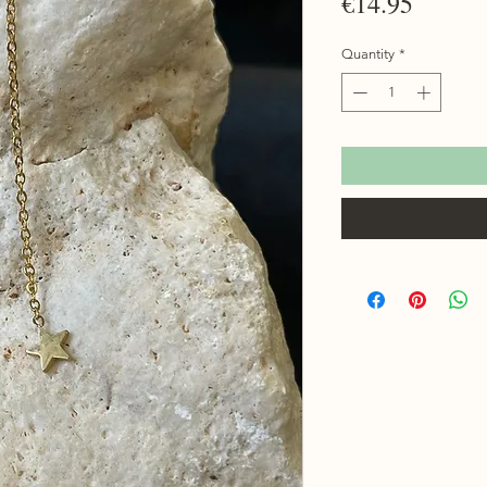
Price
€14.95
Quantity
*