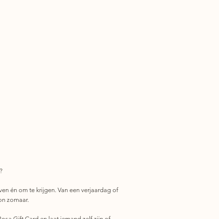
?
ven én om te krijgen. Van een verjaardag of
on zomaar.
osa Gift Card en laat iemand zelf zijn of