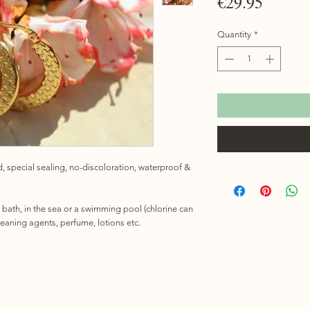
Price
€29.95
Quantity
*
d, special sealing, no-discoloration, waterproof &
n bath, in the sea or a swimming pool (chlorine can
cleaning agents, perfume, lotions etc.