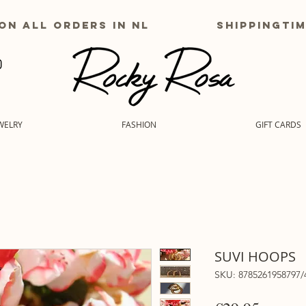
g on all orders in nl shippingtime
WELRY
FASHION
GIFT CARDS
SUVI HOOPS
SKU: 8785261958797/