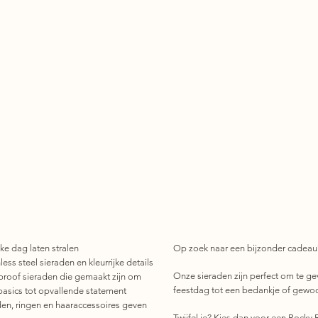
ke dag laten stralen
Op zoek naar een bijzonder cadeau
ess steel sieraden en kleurrijke details
Onze sieraden zijn perfect om te ge
roof sieraden die gemaakt zijn om
feestdag tot een bedankje of gewo
basics tot opvallende statement
den, ringen en haaraccessoires geven
Twijfel je? Kies dan voor een Rocky R